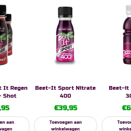
 It Regen
Beet-It Sport Nitrate
Beet-it 
+ Shot
400
3
,95
€
39,95
€
6
en aan
Toevoegen aan
Toevo
wagen
winkelwagen
wink