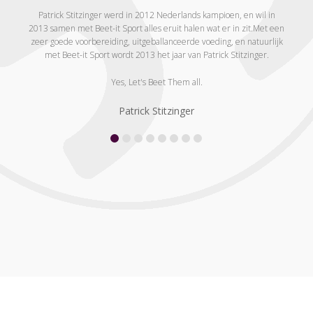
n het
Patrick Stitzinger werd in 2012 Nederlands kampioen, en wil in
Mira
andse
2013 samen met Beet-it Sport alles eruit halen wat er in zit.Met een
mar
T te
zeer goede voorbereiding, uitgeballanceerde voeding, en natuurlijk
Maratho
.: “Door
met Beet-it Sport wordt 2013 het jaar van Patrick Stitzinger.
het eff
 dat ik
na
.”
bie
Yes, Let's Beet Them all.
Mi
bieten
Patrick Stitzinger
naar 
getes