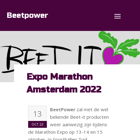
O
Beetpower
Mo
M
Expo Marathon
Amsterdam 2022
BeetPower
zal met de wel
13
bekende Beet-it producten
weer aanwezig zijn tijdens
OCT
22
de Marathon Expo op 13-14 en 15
oktober. In Sporthallen Zuid