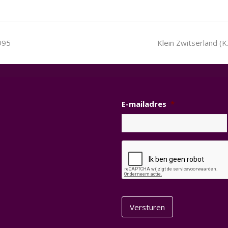
next
995
Klein Zwitserland 
post:
E-mailadres
*