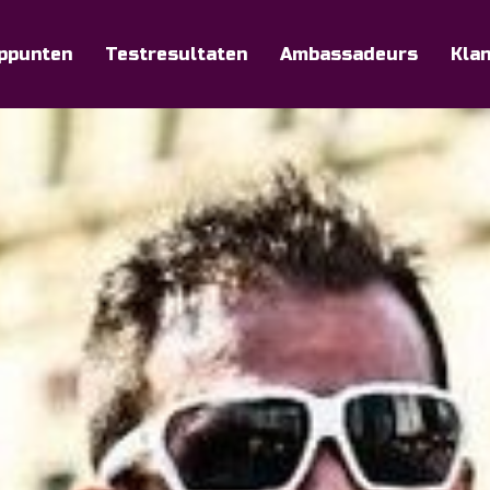
ppunten
Testresultaten
Ambassadeurs
Kla